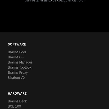
para estar al tanto de cualquier cambio.
SOFTWARE
Braiins Pool
Braiins OS
Braiins Manager
Braiins Toolbox
Braiins Proxy
Stratum V2
HARDWARE
Braiins Deck
BCB 100